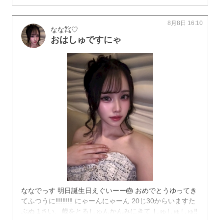
8月8日 16:10
なな㌠♡
おはしゅですにゃ
ななでっす 明日誕生日えぐいーー🎂 おめでとうゆってき
てふつうに‼️‼️‼️‼️‼️ にゃーんにゃーん 20じ30からいますた
ぶぬ 1さい、歳をとるしゅんかんみにきて しゅしゅしゅ‼️