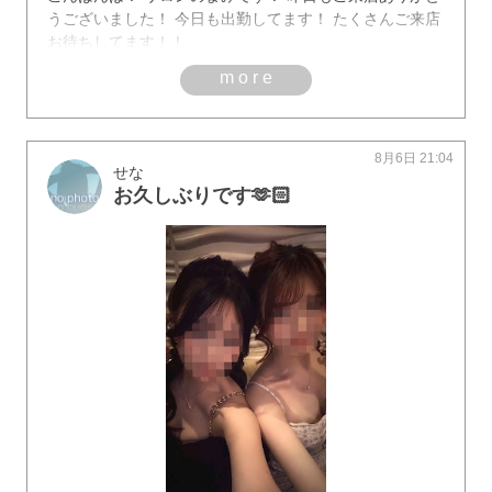
うございました！ 今日も出勤してます！ たくさんご来店
お待ちしてます！！
more
8月6日 21:04
せな
お久しぶりです🫶🏻