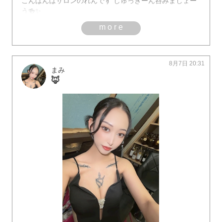
こんばんはサロンのれんです しゅっきーん呑みましょー
う🍻✨
more
8月7日 20:31
まみ
🦊