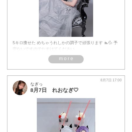
5キロ痩せた めちゃうれしかの調子で頑張ります 🏊💦 予
定ないですのでたすけてください
more
8月7日 17:00
なぎっ
8月7日 れおなぎ🤍