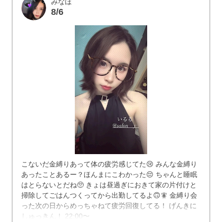
みなほ
8/6
こないだ金縛りあって体の疲労感じてた😢 みんな金縛り
あったことあるー？ほんまにこわかった😔 ちゃんと睡眠
はとらないとだね🥺 きょは昼過ぎにおきて家の片付けと
掃除してごはんつくってから出勤してるよ🙃🧚 金縛り会
った次の日からめっちゃねて疲労回復してる！ げんきに
しゅっきん！ 22:00〜