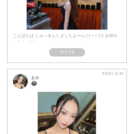
こんばんは しゅっきんしましたよーん⊂( ᴖ ̫ᴖ )⊃ お待ち
してまーす✨
more
8月8日 21:45
まみ
😂