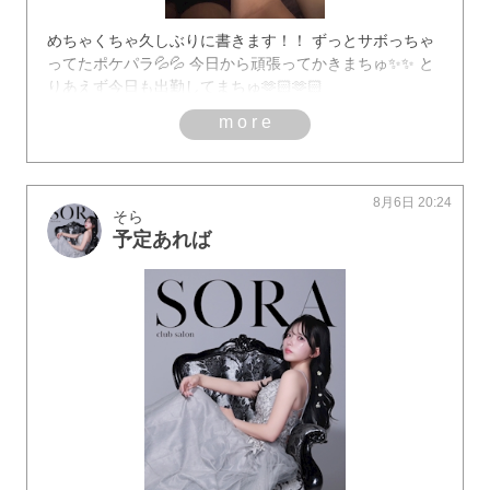
めちゃくちゃ久しぶりに書きます！！ ずっとサボっちゃ
ってたポケパラ💦💦 今日から頑張ってかきまちゅ✨✨ と
りあえず今日も出勤してまちゅ🫶🏻🫶🏻
more
8月6日 20:24
そら
予定あれば