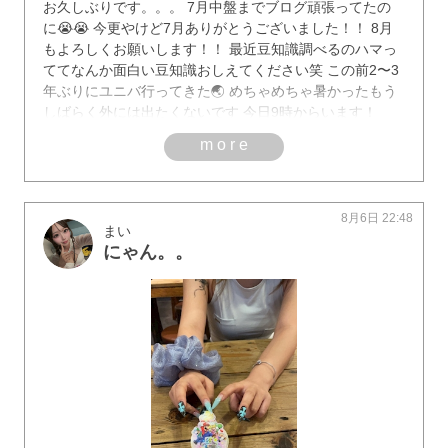
お久しぶりです。。。 7月中盤までブログ頑張ってたの
に😭😭 今更やけど7月ありがとうございました！！ 8月
もよろしくお願いします！！ 最近豆知識調べるのハマっ
ててなんか面白い豆知識おしえてください笑 この前2〜3
年ぶりにユニバ行ってきた🌏 めちゃめちゃ暑かったもう
しばらく外には出たくないです 今日9時からいます！
more
8月6日 22:48
まい
にゃん。。