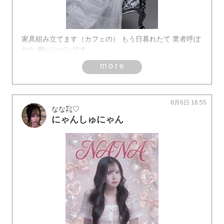
家具組み立てます（カフェの） もう日暮れたて 業者呼ぼ
かな 腕パンパンです
more
8月6日 16:55
なな㌠♡
にゃんしゅにゃん