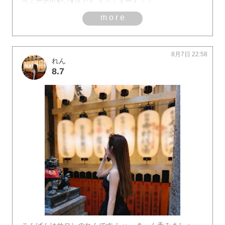
べて元気٩(๑❛ᴗ❛๑)۶です まってまーす！！
more
8月7日 22:58
れん
8.7