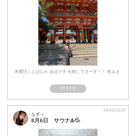
木曜日こんばんわ あゆです 出勤してまーす！！ 飲みま
しょうー
more
8月6日 21:24
なぎっ
8月6日 サウナ♨️💦