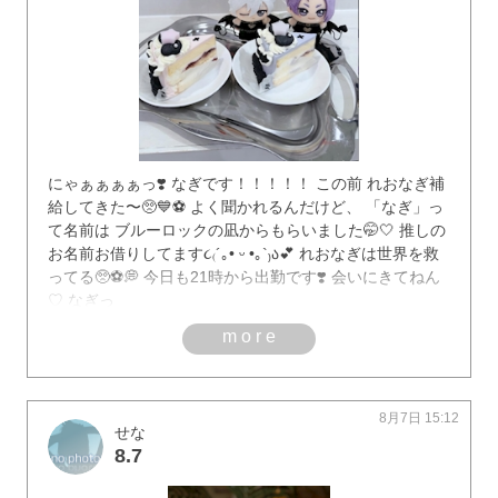
にゃぁぁぁぁっ❣️ なぎです！！！！！ この前 れおなぎ補
給してきた〜🥺💙⚽️ よく聞かれるんだけど、 「なぎ」っ
て名前は ブルーロックの凪からもらいました🤭🤍 推しの
お名前お借りしてます૮₍´｡• ᵕ •｡`₎ა💕 れおなぎは世界を救
ってる🥺⚽️💭 今日も21時から出勤です❣️ 会いにきてねん
♡ なぎっ
more
8月7日 15:12
せな
8.7