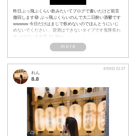
昨日ぶっ飛ぶくらい飲みたいてブログで書いたけど前言
撤回します😅 ぶっ飛ぶくらいのんで大二日酔い酒鬱です
wwwww 今日だけはまじで飲めないのでほんとうにいじ
めないでください… 迎酒はできないタイプです鬼隊長わ
るいけどいます😌 21:30〜
more
8月8日 22:37
れん
8.8