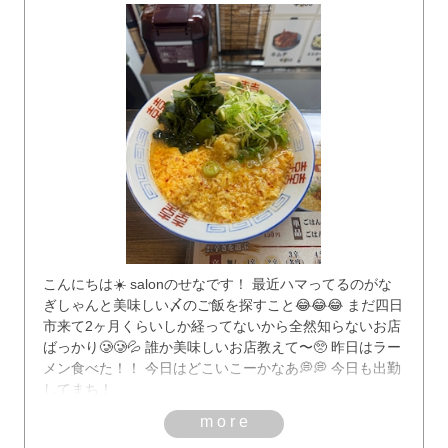
こんにちは☀️ salonのせなです！ 最近ハマってるのがな
ぎしゃんと美味しい〆のご飯を探すこと😂😂😂 まだ四日
市来て2ヶ月くらいしか経ってないから全然知らないお店
ばっかり🥲🥲💦 誰か美味しいお店教えて〜🥺 昨日はラー
メン食べた！！ 今日はどこいこーかなあ💭💭 今日も出勤
してまち！
more