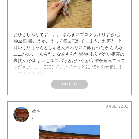
おひさしぶりです。。。 ほんまにブログサボりすぎた。
😂🙏🏻 書こうかこうって毎回忘れてしまうこれ何⁉️ 一昨
日ゆうりちゃんとしゅきん終わりにご飯行ったら なんか
ユニバのシールみたいなんもらた😂😂 ありがたい携帯の
裏挟んだ😂 まいもユニバ行きたいなぁ🤔 誰か連れてって
ください。。。✋🏻✋🏻 てことできょと21:45から元気にま
ってます🎶 まい
more
8月6日 22:02
あゆ
.