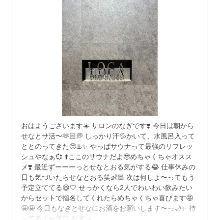
おはようございます☀️ サロンのなぎです❣️ 今日は朝から
せなとサ活〜🫶🏻💭 しっかり汗💦かいて、水風呂入って
ととのってきた🥺♨️✨ やっぱサウナって最強のリフレッ
シュやなぁ💞 ⬆️ここのサウナだよ🥹めちゃくちゃオスス
メ❣️ 最近ずーーーっとせなとおる気がする😂 仕事休みの
日も気づいたらせなとおる笑👶🏻 次は何しよ〜ってもう
予定立ててる😆🤍 せっかくなら2人でわいわい飲みたい
からセットで指名してくれたらめちゃくちゃ喜びます🤩
🤩🤩 今日もなぎとせなにお酒をお願いします〜っ🌙✨ 待
ってるよ〜🐰🤍 なぎっ