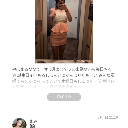
やほまるななでーす 8月まじでフル出勤やから毎日おる
🎶 誕生日イベあるしほんとにがんばりたあーい みんな応
援よろしくにゃ ってことで水曜日もしゅにゃー♡ 🆕ドレ
ス可愛くてやばーい 最近収集癖すぎる
more
8月4日 21:10
まみ
😾