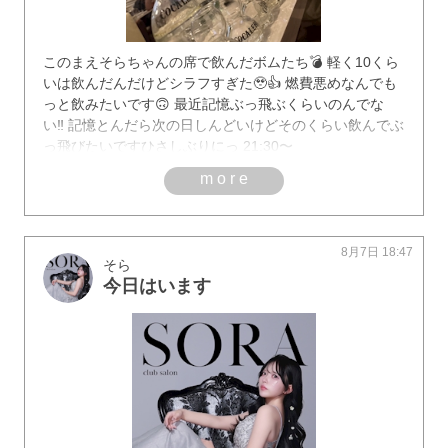
このまえそらちゃんの席で飲んだボムたち💣 軽く10くら
いは飲んだんだけどシラフすぎた🥹👍 燃費悪めなんでも
っと飲みたいです🙃 最近記憶ぶっ飛ぶくらいのんでな
い‼️ 記憶とんだら次の日しんどいけどそのくらい飲んでぶ
っ飛びたいですひさしぶりにっ 21:30〜
more
8月7日 18:47
そら
今日はいます